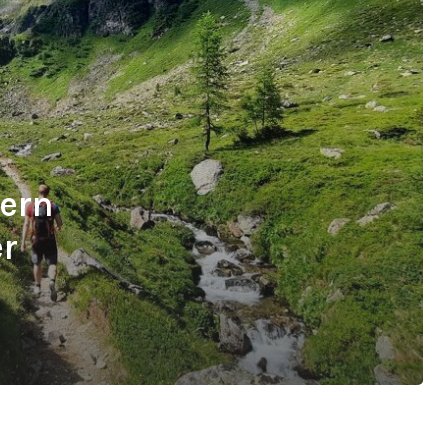
ern
r