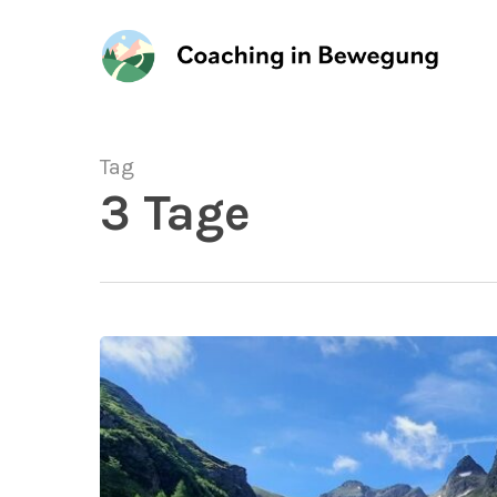
Skip
to
main
content
Tag
3 Tage
Mentales
Bergwandern
in
den
Schladminger