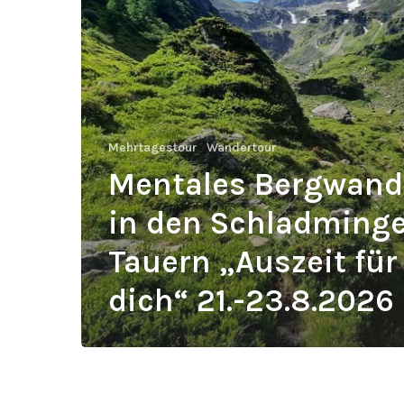
Tauern
„Auszeit
für
dich“
21.-23.8.2026
Mehrtagestour
Wandertour
Mentales Bergwand
in den Schladminge
Tauern „Auszeit für
dich“ 21.-23.8.2026