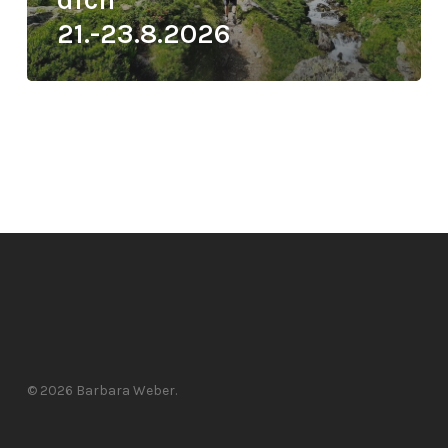
für
21.-23.8.2026
dich“
21.-23.8.2026
© 2026 Barbara Weber.