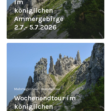
im
königlichen
Ammergebirge
2.7.- 5.7.2026
Wochenendtour
im
königlichen
Ammergebirge
30.7.-
2.8.2026
Mehrtagestour
Wandertour
Wochenendtour im
königlichen