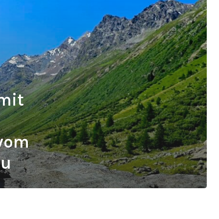
mit
 vom
au