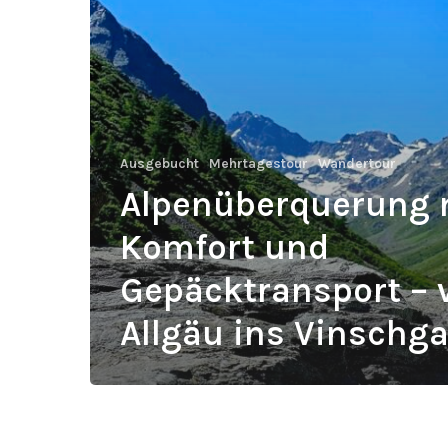
–
vom
Allgäu
ins
Vinschgau
Ausgebucht
Mehrtagestour
Wandertour
Alpenüberquerung 
Komfort und
Gepäcktransport –
Allgäu ins Vinschg