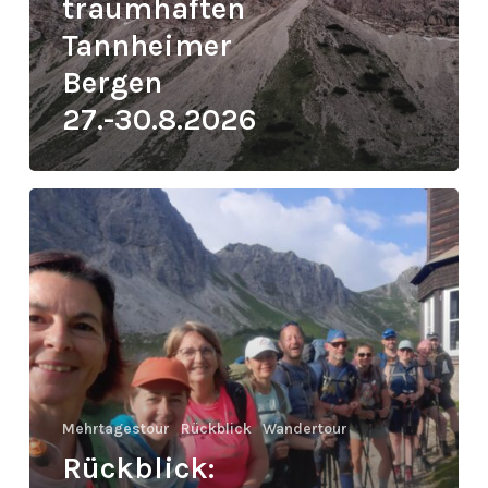
traumhaften
Tannheimer
Bergen
27.-30.8.2026
Rückblick:
Allgäudurchquerung
Juli
2025
Mehrtagestour
Rückblick
Wandertour
Rückblick: